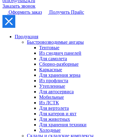
office@fsm24.ru
Заказать звонок
Оформить заказ
Получить Прайс
Продукция
Быстровозводимые ангары
Тентовые
Из сэндвич панелей
Для самолета
Сборно-разборные
Каркасные
Для хранения зерна
Из профлиста
Утепленные
Для автосервиса
Мобильные
Из ЛСТК
Для вертолета
Для катеров и яхт
Для животных
Для хранения техники
Холодные
Склады и складские комплексы