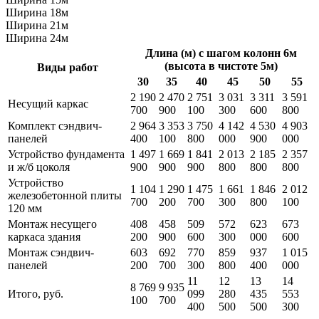
Ширина 18м
Ширина 21м
Ширина 24м
Длина (м) с шагом колонн 6м
(высота в чистоте 5м)
Виды работ
30
35
40
45
50
55
2 190
2 470
2 751
3 031
3 311
3 591
Несущий каркас
700
900
100
300
600
800
Комплект сэндвич-
2 964
3 353
3 750
4 142
4 530
4 903
панелей
400
100
800
000
900
000
Устройство фундамента
1 497
1 669
1 841
2 013
2 185
2 357
и ж/б цоколя
900
900
900
800
800
800
Устройство
1 104
1 290
1 475
1 661
1 846
2 012
железобетонной плиты
700
200
700
300
800
100
120 мм
Монтаж несущего
408
458
509
572
623
673
каркаса здания
200
900
600
300
000
600
Монтаж сэндвич-
603
692
770
859
937
1 015
панелей
200
700
300
800
400
000
11
12
13
14
8 769
9 935
Итого, руб.
099
280
435
553
100
700
400
500
500
300