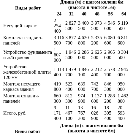
Длина (м) с шагом колонн 6м
(высота в чистоте 5м)
Виды работ
24
32
40
48
56
64
2
2 827
3 400
3 973
4 546
5 119
Несущий каркас
254
500
500
500
600
500
400
Комплект сэндвич-
3 116
3 877
4 620
5 335
6 080
6 811
панелей
500
700
800
200
600
600
1
Устройство фундамента
1 946
2 286
2 625
2 965
3 304
607
и ж/б цоколя
500
000
500
000
500
000
Устройство
1 113
1 479
1 846
2 212
2 578
2 945
железобетонной плиты
400
700
100
400
700
000
120 мм
Монтаж несущего
419
523
639
742
846
950
каркаса здания
800
400
000
700
300
000
Монтаж сэндвич-
660
812
974
1 137
1 288
1 462
панелей
300
300
900
600
200
800
9
11
13
16
18
20
Итого, руб.
171
467
767
026
305
593
400
100
300
900
400
400
Длина (м) с шагом колонн 6м
(высота в чистоте 6м)
Виды работ