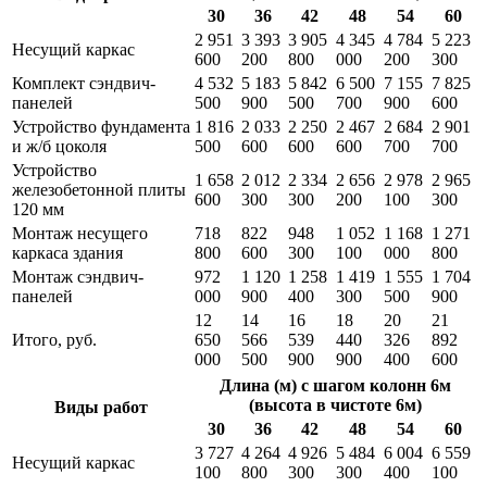
30
36
42
48
54
60
2 951
3 393
3 905
4 345
4 784
5 223
Несущий каркас
600
200
800
000
200
300
Комплект сэндвич-
4 532
5 183
5 842
6 500
7 155
7 825
панелей
500
900
500
700
900
600
Устройство фундамента
1 816
2 033
2 250
2 467
2 684
2 901
и ж/б цоколя
500
600
600
600
700
700
Устройство
1 658
2 012
2 334
2 656
2 978
2 965
железобетонной плиты
600
300
300
200
100
300
120 мм
Монтаж несущего
718
822
948
1 052
1 168
1 271
каркаса здания
800
600
300
100
000
800
Монтаж сэндвич-
972
1 120
1 258
1 419
1 555
1 704
панелей
000
900
400
300
500
900
12
14
16
18
20
21
Итого, руб.
650
566
539
440
326
892
000
500
900
900
400
600
Длина (м) с шагом колонн 6м
(высота в чистоте 6м)
Виды работ
30
36
42
48
54
60
3 727
4 264
4 926
5 484
6 004
6 559
Несущий каркас
100
800
300
300
400
100