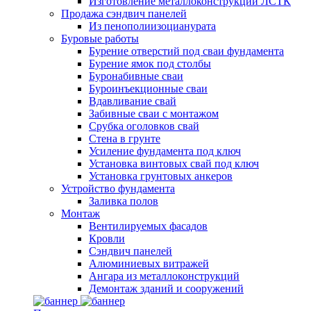
Изготовление металлоконструкций ЛСТК
Продажа сэндвич панелей
Из пенополиизоцианурата
Буровые работы
Бурение отверстий под сваи фундамента
Бурение ямок под столбы
Буронабивные сваи
Буроинъекционные сваи
Вдавливание свай
Забивные сваи с монтажом
Срубка оголовков свай
Стена в грунте
Усиление фундамента под ключ
Установка винтовых свай под ключ
Установка грунтовых анкеров
Устройство фундамента
Заливка полов
Монтаж
Вентилируемых фасадов
Кровли
Сэндвич панелей
Алюминиевых витражей
Ангара из металлоконструкций
Демонтаж зданий и сооружений