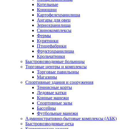
Котельные
Конюшни
Картофелехранилища
Ангары для овец
Зернохранилища
Свинокомплексы
Фермы
Курятники
Птицефабрики
Фруктохранилища
Крольчатники
Быстровозводимые больницы
Торговые центры и комплексы
Торговые павильоны
Магазины
Спортивные здания и сооружения
Теннисные корты
Ледовые катки
Конные манежи
Спортивные залы
Бассейны
Футбольные манежи
Административно-бытовые комплексы (АБК)
Быстровозводимые цеха
Коммерческие здания