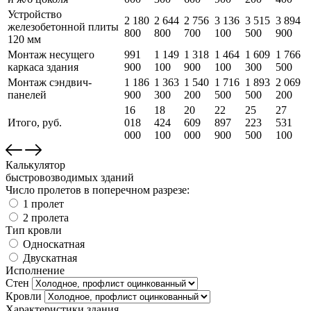
Устройство
2 180
2 644
2 756
3 136
3 515
3 894
железобетонной плиты
800
800
700
100
500
900
120 мм
Монтаж несущего
991
1 149
1 318
1 464
1 609
1 766
каркаса здания
900
100
900
100
300
500
Монтаж сэндвич-
1 186
1 363
1 540
1 716
1 893
2 069
панелей
900
300
200
500
500
200
16
18
20
22
25
27
Итого, руб.
018
424
609
897
223
531
000
100
000
900
500
100
Калькулятор
быстровозводимых зданий
Число пролетов в поперечном разрезе:
1 пролет
2 пролета
Тип кровли
Односкатная
Двускатная
Исполнение
Стен
Кровли
Характеристики здания