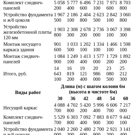
Комплект сэндвич-
5 058
5 777
6 496
7 231
7 971
8 703
панелей
200
400
600
100
600
800
Устройство фундамента
1 967
2 186
2 404
2 623
2 842
3 060
и ж/б цоколя
500
100
800
500
100
800
Устройство
1 903
2 308
2 678
2 736
3 067
3 398
железобетонной плиты
800
300
200
000
100
300
120 мм
Монтаж несущего
901
1 033
1 202
1 334
1 466
1 598
каркаса здания
600
500
100
100
100
100
Монтаж сэндвич-
1 084
1 249
1 413
1 577
1 729
1 892
панелей
900
100
400
000
200
200
14
16
19
20
23
25
Итого, руб.
643
819
121
986
080
212
100
200
400
000
500
300
Длина (м) с шагом колонн 6м
(высота в чистоте 6м)
Виды работ
30
36
42
48
54
60
4 088
4 702
5 420
5 996
6 606
7 217
Несущий каркас
700
800
200
400
700
000
Комплект сэндвич-
5 529
6 303
7 092
7 883
8 677
9 442
панелей
700
800
400
900
300
100
Устройство фундамента
2 040
2 260
2 480
2 700
2 921
3 141
и ж/б цоколя
000
300
600
900
200
400