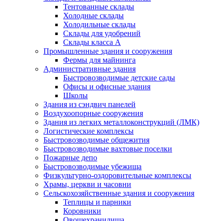
Тентованные склады
Холодные склады
Холодильные склады
Склады для удобрений
Склады класса А
Промышленные здания и сооружения
Фермы для майнинга
Административные здания
Быстровозводимые детские сады
Офисы и офисные здания
Школы
Здания из сэндвич панелей
Воздухоопорные сооружения
Здания из легких металлоконструкций (ЛМК)
Логистические комплексы
Быстровозводимые общежития
Быстровозводимые вахтовые поселки
Пожарные депо
Быстровозводимые убежища
Физкультурно-оздоровительные комплексы
Храмы, церкви и часовни
Сельскохозяйственные здания и сооружения
Теплицы и парники
Коровники
Овощехранилища