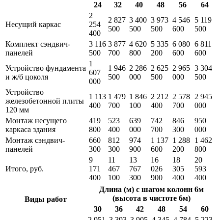
24
32
40
48
56
64
2
2 827
3 400
3 973
4 546
5 119
Несущий каркас
254
500
500
500
600
500
400
Комплект сэндвич-
3 116
3 877
4 620
5 335
6 080
6 811
панелей
500
700
800
200
600
600
1
Устройство фундамента
1 946
2 286
2 625
2 965
3 304
607
и ж/б цоколя
500
000
500
000
500
000
Устройство
1 113
1 479
1 846
2 212
2 578
2 945
железобетонной плиты
400
700
100
400
700
000
120 мм
Монтаж несущего
419
523
639
742
846
950
каркаса здания
800
400
000
700
300
000
Монтаж сэндвич-
660
812
974
1 137
1 288
1 462
панелей
300
300
900
600
200
800
9
11
13
16
18
20
Итого, руб.
171
467
767
026
305
593
400
100
300
900
400
400
Длина (м) с шагом колонн 6м
(высота в чистоте 6м)
Виды работ
30
36
42
48
54
60
2 951
3 393
3 905
4 345
4 784
5 223