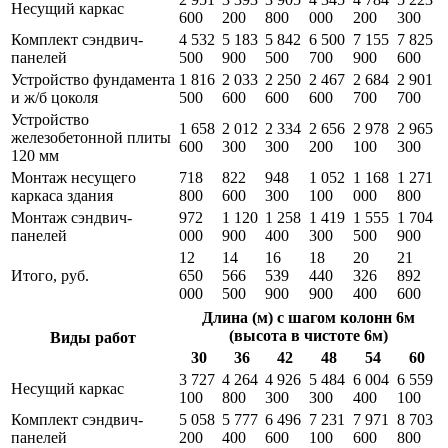
Несущий каркас
600
200
800
000
200
300
Комплект сэндвич-
4 532
5 183
5 842
6 500
7 155
7 825
панелей
500
900
500
700
900
600
Устройство фундамента
1 816
2 033
2 250
2 467
2 684
2 901
и ж/б цоколя
500
600
600
600
700
700
Устройство
1 658
2 012
2 334
2 656
2 978
2 965
железобетонной плиты
600
300
300
200
100
300
120 мм
Монтаж несущего
718
822
948
1 052
1 168
1 271
каркаса здания
800
600
300
100
000
800
Монтаж сэндвич-
972
1 120
1 258
1 419
1 555
1 704
панелей
000
900
400
300
500
900
12
14
16
18
20
21
Итого, руб.
650
566
539
440
326
892
000
500
900
900
400
600
Длина (м) с шагом колонн 6м
(высота в чистоте 6м)
Виды работ
30
36
42
48
54
60
3 727
4 264
4 926
5 484
6 004
6 559
Несущий каркас
100
800
300
300
400
100
Комплект сэндвич-
5 058
5 777
6 496
7 231
7 971
8 703
панелей
200
400
600
100
600
800