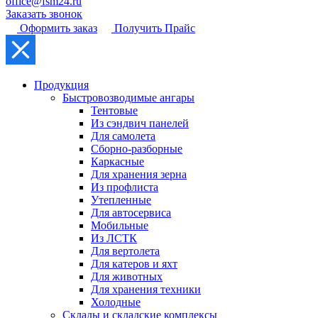
office@fsm24.ru
Заказать звонок
Оформить заказ
Получить Прайс
Продукция
Быстровозводимые ангары
Тентовые
Из сэндвич панелей
Для самолета
Сборно-разборные
Каркасные
Для хранения зерна
Из профлиста
Утепленные
Для автосервиса
Мобильные
Из ЛСТК
Для вертолета
Для катеров и яхт
Для животных
Для хранения техники
Холодные
Склады и складские комплексы