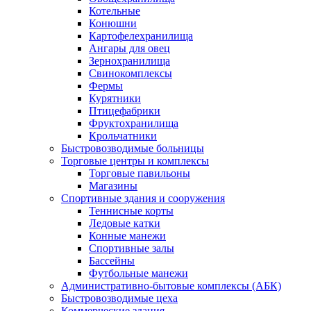
Котельные
Конюшни
Картофелехранилища
Ангары для овец
Зернохранилища
Свинокомплексы
Фермы
Курятники
Птицефабрики
Фруктохранилища
Крольчатники
Быстровозводимые больницы
Торговые центры и комплексы
Торговые павильоны
Магазины
Спортивные здания и сооружения
Теннисные корты
Ледовые катки
Конные манежи
Спортивные залы
Бассейны
Футбольные манежи
Административно-бытовые комплексы (АБК)
Быстровозводимые цеха
Коммерческие здания