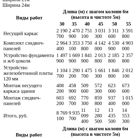
Ширина 24м
Длина (м) с шагом колонн 6м
(высота в чистоте 5м)
Виды работ
30
35
40
45
50
55
2 190
2 470
2 751
3 031
3 311
3 591
Несущий каркас
700
900
100
300
600
800
Комплект сэндвич-
2 964
3 353
3 750
4 142
4 530
4 903
панелей
400
100
800
000
900
000
Устройство фундамента
1 497
1 669
1 841
2 013
2 185
2 357
и ж/б цоколя
900
900
900
800
800
800
Устройство
1 104
1 290
1 475
1 661
1 846
2 012
железобетонной плиты
700
200
700
300
800
100
120 мм
Монтаж несущего
408
458
509
572
623
673
каркаса здания
200
900
600
300
000
600
Монтаж сэндвич-
603
692
770
859
937
1 015
панелей
200
700
300
800
400
000
11
12
13
14
8 769
9 935
Итого, руб.
099
280
435
553
100
700
400
500
500
300
Длина (м) с шагом колонн 6м
(высота в чистоте 5м)
Виды работ