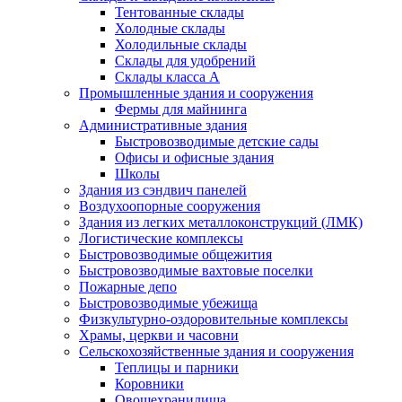
Тентованные склады
Холодные склады
Холодильные склады
Склады для удобрений
Склады класса А
Промышленные здания и сооружения
Фермы для майнинга
Административные здания
Быстровозводимые детские сады
Офисы и офисные здания
Школы
Здания из сэндвич панелей
Воздухоопорные сооружения
Здания из легких металлоконструкций (ЛМК)
Логистические комплексы
Быстровозводимые общежития
Быстровозводимые вахтовые поселки
Пожарные депо
Быстровозводимые убежища
Физкультурно-оздоровительные комплексы
Храмы, церкви и часовни
Сельскохозяйственные здания и сооружения
Теплицы и парники
Коровники
Овощехранилища