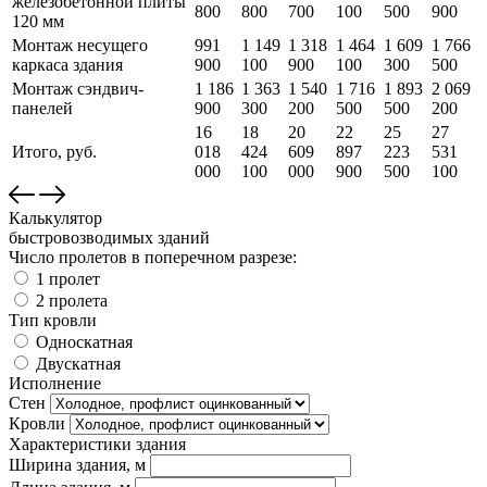
железобетонной плиты
800
800
700
100
500
900
120 мм
Монтаж несущего
991
1 149
1 318
1 464
1 609
1 766
каркаса здания
900
100
900
100
300
500
Монтаж сэндвич-
1 186
1 363
1 540
1 716
1 893
2 069
панелей
900
300
200
500
500
200
16
18
20
22
25
27
Итого, руб.
018
424
609
897
223
531
000
100
000
900
500
100
Калькулятор
быстровозводимых зданий
Число пролетов в поперечном разрезе:
1 пролет
2 пролета
Тип кровли
Односкатная
Двускатная
Исполнение
Стен
Кровли
Характеристики здания
Ширина здания, м