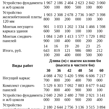
Устройство фундамента
1 967
2 186
2 404
2 623
2 842
3 060
и ж/б цоколя
500
100
800
500
100
800
Устройство
1 903
2 308
2 678
2 736
3 067
3 398
железобетонной плиты
800
300
200
000
100
300
120 мм
Монтаж несущего
901
1 033
1 202
1 334
1 466
1 598
каркаса здания
600
500
100
100
100
100
Монтаж сэндвич-
1 084
1 249
1 413
1 577
1 729
1 892
панелей
900
100
400
000
200
200
14
16
19
20
23
25
Итого, руб.
643
819
121
986
080
212
100
200
400
000
500
300
Длина (м) с шагом колонн 6м
(высота в чистоте 6м)
Виды работ
30
36
42
48
54
60
4 088
4 702
5 420
5 996
6 606
7 217
Несущий каркас
700
800
200
400
700
000
Комплект сэндвич-
5 529
6 303
7 092
7 883
8 677
9 442
панелей
700
800
400
900
300
100
Устройство фундамента
2 040
2 260
2 480
2 700
2 921
3 141
и ж/б цоколя
000
300
600
900
200
400
Устройство
2 180
2 644
2 756
3 136
3 515
3 894