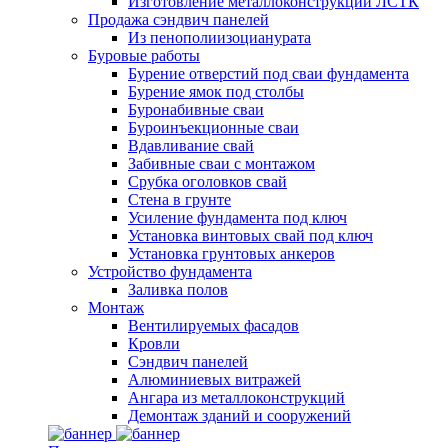
Изготовление металлоконструкций ЛСТК
Продажа сэндвич панелей
Из пенополиизоцианурата
Буровые работы
Бурение отверстий под сваи фундамента
Бурение ямок под столбы
Буронабивные сваи
Буроинъекционные сваи
Вдавливание свай
Забивные сваи с монтажом
Срубка оголовков свай
Стена в грунте
Усиление фундамента под ключ
Установка винтовых свай под ключ
Установка грунтовых анкеров
Устройство фундамента
Заливка полов
Монтаж
Вентилируемых фасадов
Кровли
Сэндвич панелей
Алюминиевых витражей
Ангара из металлоконструкций
Демонтаж зданий и сооружений