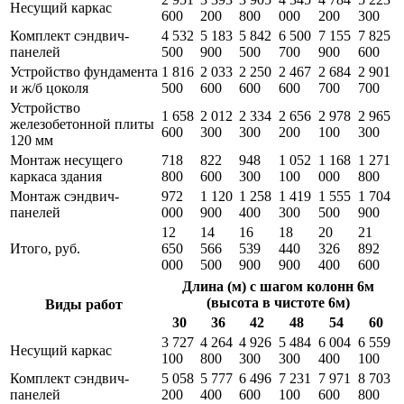
Несущий каркас
600
200
800
000
200
300
Комплект сэндвич-
4 532
5 183
5 842
6 500
7 155
7 825
панелей
500
900
500
700
900
600
Устройство фундамента
1 816
2 033
2 250
2 467
2 684
2 901
и ж/б цоколя
500
600
600
600
700
700
Устройство
1 658
2 012
2 334
2 656
2 978
2 965
железобетонной плиты
600
300
300
200
100
300
120 мм
Монтаж несущего
718
822
948
1 052
1 168
1 271
каркаса здания
800
600
300
100
000
800
Монтаж сэндвич-
972
1 120
1 258
1 419
1 555
1 704
панелей
000
900
400
300
500
900
12
14
16
18
20
21
Итого, руб.
650
566
539
440
326
892
000
500
900
900
400
600
Длина (м) с шагом колонн 6м
(высота в чистоте 6м)
Виды работ
30
36
42
48
54
60
3 727
4 264
4 926
5 484
6 004
6 559
Несущий каркас
100
800
300
300
400
100
Комплект сэндвич-
5 058
5 777
6 496
7 231
7 971
8 703
панелей
200
400
600
100
600
800