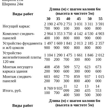
Ширина 24м
Длина (м) с шагом колонн 6м
(высота в чистоте 5м)
Виды работ
30
35
40
45
50
55
2 190
2 470
2 751
3 031
3 311
3 591
Несущий каркас
700
900
100
300
600
800
Комплект сэндвич-
2 964
3 353
3 750
4 142
4 530
4 903
панелей
400
100
800
000
900
000
Устройство фундамента
1 497
1 669
1 841
2 013
2 185
2 357
и ж/б цоколя
900
900
900
800
800
800
Устройство
1 104
1 290
1 475
1 661
1 846
2 012
железобетонной плиты
700
200
700
300
800
100
120 мм
Монтаж несущего
408
458
509
572
623
673
каркаса здания
200
900
600
300
000
600
Монтаж сэндвич-
603
692
770
859
937
1 015
панелей
200
700
300
800
400
000
11
12
13
14
8 769
9 935
Итого, руб.
099
280
435
553
100
700
400
500
500
300
Длина (м) с шагом колонн 6м
(высота в чистоте 5м)
Виды работ