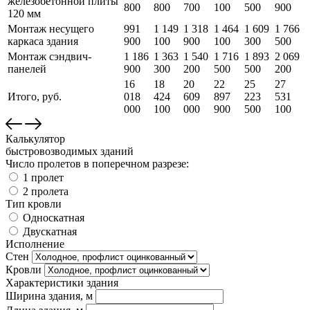
железобетонной плиты
800
800
700
100
500
900
120 мм
Монтаж несущего
991
1 149
1 318
1 464
1 609
1 766
каркаса здания
900
100
900
100
300
500
Монтаж сэндвич-
1 186
1 363
1 540
1 716
1 893
2 069
панелей
900
300
200
500
500
200
16
18
20
22
25
27
Итого, руб.
018
424
609
897
223
531
000
100
000
900
500
100
Калькулятор
быстровозводимых зданий
Число пролетов в поперечном разрезе:
1 пролет
2 пролета
Тип кровли
Односкатная
Двускатная
Исполнение
Стен
Кровли
Характеристики здания
Ширина здания, м