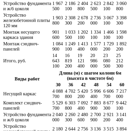
Устройство фундамента
1 967
2 186
2 404
2 623
2 842
3 060
и ж/б цоколя
500
100
800
500
100
800
Устройство
1 903
2 308
2 678
2 736
3 067
3 398
железобетонной плиты
800
300
200
000
100
300
120 мм
Монтаж несущего
901
1 033
1 202
1 334
1 466
1 598
каркаса здания
600
500
100
100
100
100
Монтаж сэндвич-
1 084
1 249
1 413
1 577
1 729
1 892
панелей
900
100
400
000
200
200
14
16
19
20
23
25
Итого, руб.
643
819
121
986
080
212
100
200
400
000
500
300
Длина (м) с шагом колонн 6м
(высота в чистоте 6м)
Виды работ
30
36
42
48
54
60
4 088
4 702
5 420
5 996
6 606
7 217
Несущий каркас
700
800
200
400
700
000
Комплект сэндвич-
5 529
6 303
7 092
7 883
8 677
9 442
панелей
700
800
400
900
300
100
Устройство фундамента
2 040
2 260
2 480
2 700
2 921
3 141
и ж/б цоколя
000
300
600
900
200
400
Устройство
2 180
2 644
2 756
3 136
3 515
3 894