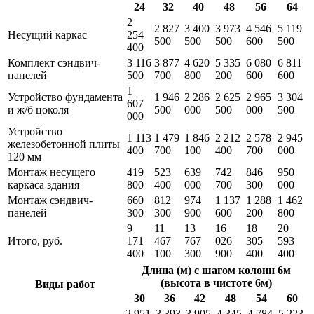
24
32
40
48
56
64
2
2 827
3 400
3 973
4 546
5 119
Несущий каркас
254
500
500
500
600
500
400
Комплект сэндвич-
3 116
3 877
4 620
5 335
6 080
6 811
панелей
500
700
800
200
600
600
1
Устройство фундамента
1 946
2 286
2 625
2 965
3 304
607
и ж/б цоколя
500
000
500
000
500
000
Устройство
1 113
1 479
1 846
2 212
2 578
2 945
железобетонной плиты
400
700
100
400
700
000
120 мм
Монтаж несущего
419
523
639
742
846
950
каркаса здания
800
400
000
700
300
000
Монтаж сэндвич-
660
812
974
1 137
1 288
1 462
панелей
300
300
900
600
200
800
9
11
13
16
18
20
Итого, руб.
171
467
767
026
305
593
400
100
300
900
400
400
Длина (м) с шагом колонн 6м
(высота в чистоте 6м)
Виды работ
30
36
42
48
54
60
2 951
3 393
3 905
4 345
4 784
5 223