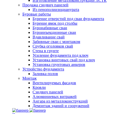
Изготовление металлоконструкций ЛСТК
Продажа сэндвич панелей
Из пенополиизоцианурата
Буровые работы
Бурение отверстий под сваи фундамента
Бурение ямок под столбы
Буронабивные сваи
Буроинъекционные сваи
Вдавливание свай
Забивные сваи с монтажом
Срубка оголовков свай
Стена в грунте
Усиление фундамента под ключ
Установка винтовых свай под ключ
Установка грунтовых анкеров
Устройство фундамента
Заливка полов
Монтаж
Вентилируемых фасадов
Кровли
Сэндвич панелей
Алюминиевых витражей
Ангара из металлоконструкций
Демонтаж зданий и сооружений