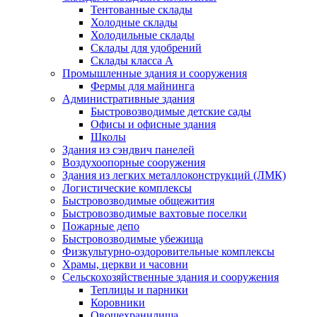
Тентованные склады
Холодные склады
Холодильные склады
Склады для удобрений
Склады класса А
Промышленные здания и сооружения
Фермы для майнинга
Административные здания
Быстровозводимые детские сады
Офисы и офисные здания
Школы
Здания из сэндвич панелей
Воздухоопорные сооружения
Здания из легких металлоконструкций (ЛМК)
Логистические комплексы
Быстровозводимые общежития
Быстровозводимые вахтовые поселки
Пожарные депо
Быстровозводимые убежища
Физкультурно-оздоровительные комплексы
Храмы, церкви и часовни
Сельскохозяйственные здания и сооружения
Теплицы и парники
Коровники
Овощехранилища