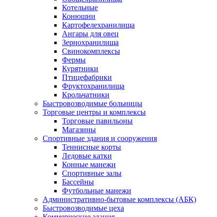
Котельные
Конюшни
Картофелехранилища
Ангары для овец
Зернохранилища
Свинокомплексы
Фермы
Курятники
Птицефабрики
Фруктохранилища
Крольчатники
Быстровозводимые больницы
Торговые центры и комплексы
Торговые павильоны
Магазины
Спортивные здания и сооружения
Теннисные корты
Ледовые катки
Конные манежи
Спортивные залы
Бассейны
Футбольные манежи
Административно-бытовые комплексы (АБК)
Быстровозводимые цеха
Коммерческие здания