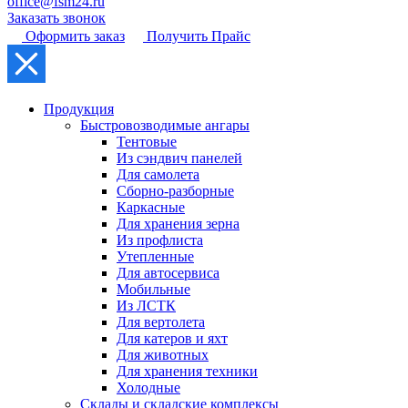
office@fsm24.ru
Заказать звонок
Оформить заказ
Получить Прайс
Продукция
Быстровозводимые ангары
Тентовые
Из сэндвич панелей
Для самолета
Сборно-разборные
Каркасные
Для хранения зерна
Из профлиста
Утепленные
Для автосервиса
Мобильные
Из ЛСТК
Для вертолета
Для катеров и яхт
Для животных
Для хранения техники
Холодные
Склады и складские комплексы