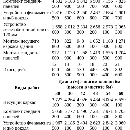
Комплект сэндвич-
4 532
5 183
5 842
6 500
7 155
7 825
панелей
500
900
500
700
900
600
Устройство фундамента
1 816
2 033
2 250
2 467
2 684
2 901
и ж/б цоколя
500
600
600
600
700
700
Устройство
1 658
2 012
2 334
2 656
2 978
2 965
железобетонной плиты
600
300
300
200
100
300
120 мм
Монтаж несущего
718
822
948
1 052
1 168
1 271
каркаса здания
800
600
300
100
000
800
Монтаж сэндвич-
972
1 120
1 258
1 419
1 555
1 704
панелей
000
900
400
300
500
900
12
14
16
18
20
21
Итого, руб.
650
566
539
440
326
892
000
500
900
900
400
600
Длина (м) с шагом колонн 6м
(высота в чистоте 6м)
Виды работ
30
36
42
48
54
60
3 727
4 264
4 926
5 484
6 004
6 559
Несущий каркас
100
800
300
300
400
100
Комплект сэндвич-
5 058
5 777
6 496
7 231
7 971
8 703
панелей
200
400
600
100
600
800
Устройство фундамента
1 967
2 186
2 404
2 623
2 842
3 060
и ж/б цоколя
500
100
800
500
100
800