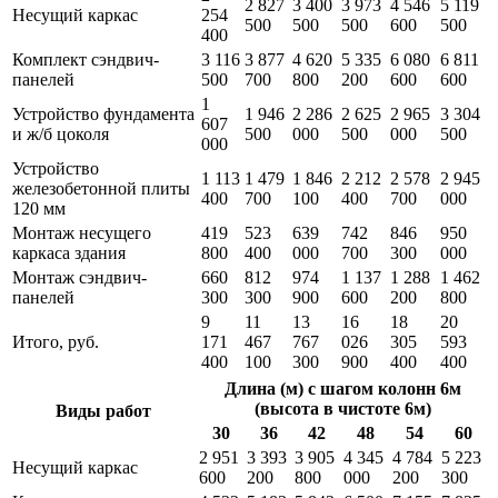
2 827
3 400
3 973
4 546
5 119
Несущий каркас
254
500
500
500
600
500
400
Комплект сэндвич-
3 116
3 877
4 620
5 335
6 080
6 811
панелей
500
700
800
200
600
600
1
Устройство фундамента
1 946
2 286
2 625
2 965
3 304
607
и ж/б цоколя
500
000
500
000
500
000
Устройство
1 113
1 479
1 846
2 212
2 578
2 945
железобетонной плиты
400
700
100
400
700
000
120 мм
Монтаж несущего
419
523
639
742
846
950
каркаса здания
800
400
000
700
300
000
Монтаж сэндвич-
660
812
974
1 137
1 288
1 462
панелей
300
300
900
600
200
800
9
11
13
16
18
20
Итого, руб.
171
467
767
026
305
593
400
100
300
900
400
400
Длина (м) с шагом колонн 6м
(высота в чистоте 6м)
Виды работ
30
36
42
48
54
60
2 951
3 393
3 905
4 345
4 784
5 223
Несущий каркас
600
200
800
000
200
300