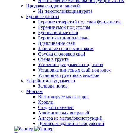
Изготовление металлоконструкций ЛСТК
Продажа сэндвич панелей
Из пенополиизоцианурата
Буровые работы
Бурение отверстий под сваи фундамента
Бурение ямок под столбы
Буронабивные сваи
Буроинъекционные сваи
Вдавливание свай
Забивные сваи с монтажом
Срубка оголовков свай
Стена в грунте
Усиление фундамента под ключ
Установка винтовых свай под ключ
Установка грунтовых анкеров
Устройство фундамента
Заливка полов
Монтаж
Вентилируемых фасадов
Кровли
Сэндвич панелей
Алюминиевых витражей
Ангара из металлоконструкций
Демонтаж зданий и сооружений