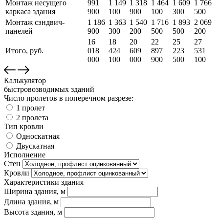
Монтаж несущего
991
1 149
1 318
1 464
1 609
1 766
каркаса здания
900
100
900
100
300
500
Монтаж сэндвич-
1 186
1 363
1 540
1 716
1 893
2 069
панелей
900
300
200
500
500
200
16
18
20
22
25
27
Итого, руб.
018
424
609
897
223
531
000
100
000
900
500
100
Калькулятор
быстровозводимых зданий
Число пролетов в поперечном разрезе:
1 пролет
2 пролета
Тип кровли
Односкатная
Двускатная
Исполнение
Стен
Кровли
Характеристики здания
Ширина здания, м
Длина здания, м
Высота здания, м