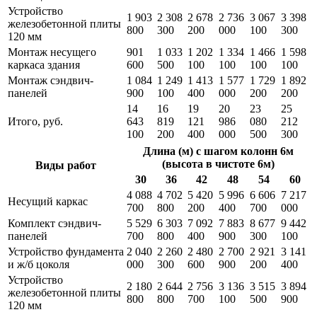
Устройство
1 903
2 308
2 678
2 736
3 067
3 398
железобетонной плиты
800
300
200
000
100
300
120 мм
Монтаж несущего
901
1 033
1 202
1 334
1 466
1 598
каркаса здания
600
500
100
100
100
100
Монтаж сэндвич-
1 084
1 249
1 413
1 577
1 729
1 892
панелей
900
100
400
000
200
200
14
16
19
20
23
25
Итого, руб.
643
819
121
986
080
212
100
200
400
000
500
300
Длина (м) с шагом колонн 6м
(высота в чистоте 6м)
Виды работ
30
36
42
48
54
60
4 088
4 702
5 420
5 996
6 606
7 217
Несущий каркас
700
800
200
400
700
000
Комплект сэндвич-
5 529
6 303
7 092
7 883
8 677
9 442
панелей
700
800
400
900
300
100
Устройство фундамента
2 040
2 260
2 480
2 700
2 921
3 141
и ж/б цоколя
000
300
600
900
200
400
Устройство
2 180
2 644
2 756
3 136
3 515
3 894
железобетонной плиты
800
800
700
100
500
900
120 мм