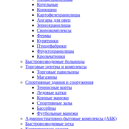
Котельные
Конюшни
Картофелехранилища
Ангары для овец
Зернохранилища
Свинокомплексы
Фермы
Курятники
Птицефабрики
Фруктохранилища
Крольчатники
Быстровозводимые больницы
Торговые центры и комплексы
Торговые павильоны
Магазины
Спортивные здания и сооружения
Теннисные корты
Ледовые катки
Конные манежи
Спортивные залы
Бассейны
Футбольные манежи
Административно-бытовые комплексы (АБК)
Быстровозводимые цеха
Коммерческие здания