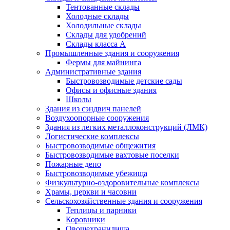
Тентованные склады
Холодные склады
Холодильные склады
Склады для удобрений
Склады класса А
Промышленные здания и сооружения
Фермы для майнинга
Административные здания
Быстровозводимые детские сады
Офисы и офисные здания
Школы
Здания из сэндвич панелей
Воздухоопорные сооружения
Здания из легких металлоконструкций (ЛМК)
Логистические комплексы
Быстровозводимые общежития
Быстровозводимые вахтовые поселки
Пожарные депо
Быстровозводимые убежища
Физкультурно-оздоровительные комплексы
Храмы, церкви и часовни
Сельскохозяйственные здания и сооружения
Теплицы и парники
Коровники
Овощехранилища