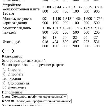
Устройство
2 180
2 644
2 756
3 136
3 515
3 894
железобетонной плиты
800
800
700
100
500
900
120 мм
Монтаж несущего
991
1 149
1 318
1 464
1 609
1 766
каркаса здания
900
100
900
100
300
500
Монтаж сэндвич-
1 186
1 363
1 540
1 716
1 893
2 069
панелей
900
300
200
500
500
200
16
18
20
22
25
27
Итого, руб.
018
424
609
897
223
531
000
100
000
900
500
100
Калькулятор
быстровозводимых зданий
Число пролетов в поперечном разрезе:
1 пролет
2 пролета
Тип кровли
Односкатная
Двускатная
Исполнение
Стен
Кровли
Характеристики здания