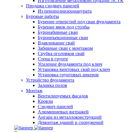
Изготовление металлоконструкций ЛСТК
Продажа сэндвич панелей
Из пенополиизоцианурата
Буровые работы
Бурение отверстий под сваи фундамента
Бурение ямок под столбы
Буронабивные сваи
Буроинъекционные сваи
Вдавливание свай
Забивные сваи с монтажом
Срубка оголовков свай
Стена в грунте
Усиление фундамента под ключ
Установка винтовых свай под ключ
Установка грунтовых анкеров
Устройство фундамента
Заливка полов
Монтаж
Вентилируемых фасадов
Кровли
Сэндвич панелей
Алюминиевых витражей
Ангара из металлоконструкций
Демонтаж зданий и сооружений