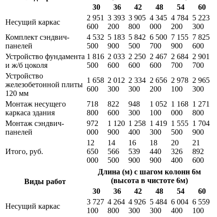
30
36
42
48
54
60
2 951
3 393
3 905
4 345
4 784
5 223
Несущий каркас
600
200
800
000
200
300
Комплект сэндвич-
4 532
5 183
5 842
6 500
7 155
7 825
панелей
500
900
500
700
900
600
Устройство фундамента
1 816
2 033
2 250
2 467
2 684
2 901
и ж/б цоколя
500
600
600
600
700
700
Устройство
1 658
2 012
2 334
2 656
2 978
2 965
железобетонной плиты
600
300
300
200
100
300
120 мм
Монтаж несущего
718
822
948
1 052
1 168
1 271
каркаса здания
800
600
300
100
000
800
Монтаж сэндвич-
972
1 120
1 258
1 419
1 555
1 704
панелей
000
900
400
300
500
900
12
14
16
18
20
21
Итого, руб.
650
566
539
440
326
892
000
500
900
900
400
600
Длина (м) с шагом колонн 6м
(высота в чистоте 6м)
Виды работ
30
36
42
48
54
60
3 727
4 264
4 926
5 484
6 004
6 559
Несущий каркас
100
800
300
300
400
100