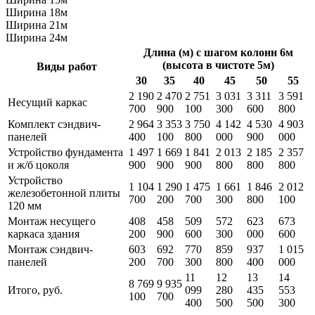
Ширина 18м
Ширина 21м
Ширина 24м
Длина (м) с шагом колонн 6м
(высота в чистоте 5м)
Виды работ
30
35
40
45
50
55
2 190
2 470
2 751
3 031
3 311
3 591
Несущий каркас
700
900
100
300
600
800
Комплект сэндвич-
2 964
3 353
3 750
4 142
4 530
4 903
панелей
400
100
800
000
900
000
Устройство фундамента
1 497
1 669
1 841
2 013
2 185
2 357
и ж/б цоколя
900
900
900
800
800
800
Устройство
1 104
1 290
1 475
1 661
1 846
2 012
железобетонной плиты
700
200
700
300
800
100
120 мм
Монтаж несущего
408
458
509
572
623
673
каркаса здания
200
900
600
300
000
600
Монтаж сэндвич-
603
692
770
859
937
1 015
панелей
200
700
300
800
400
000
11
12
13
14
8 769
9 935
Итого, руб.
099
280
435
553
100
700
400
500
500
300