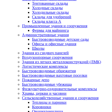
Тентованные склады
Холодные склады
Холодильные склады
Склады для удобрений
Склады класса А
Промышленные здания и сооружения
Фермы для майнинга
Административные здания
Быстровозводимые детские сады
Офисы и офисные здания
Школы
Здания из сэндвич панелей
Воздухоопорные сооружения
Здания из легких металлоконструкций (ЛМК)
Логистические комплексы
Быстровозводимые общежития
Быстровозводимые вахтовые поселки
Пожарные депо
Быстровозводимые убежища
Физкультурно-оздоровительные комплексы
Храмы, церкви и часовни
Сельскохозяйственные здания и сооружения
Теплицы и парники
Коровники
Овощехранилища