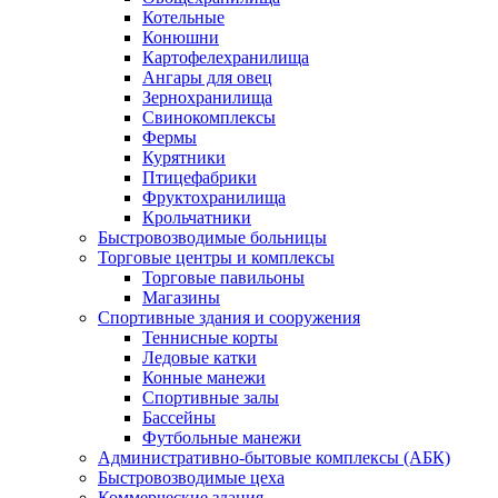
Котельные
Конюшни
Картофелехранилища
Ангары для овец
Зернохранилища
Свинокомплексы
Фермы
Курятники
Птицефабрики
Фруктохранилища
Крольчатники
Быстровозводимые больницы
Торговые центры и комплексы
Торговые павильоны
Магазины
Спортивные здания и сооружения
Теннисные корты
Ледовые катки
Конные манежи
Спортивные залы
Бассейны
Футбольные манежи
Административно-бытовые комплексы (АБК)
Быстровозводимые цеха
Коммерческие здания