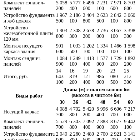
Комплект сэндвич-
5 058
5 777
6 496
7 231
7 971
8 703
панелей
200
400
600
100
600
800
Устройство фундамента
1 967
2 186
2 404
2 623
2 842
3 060
и ж/б цоколя
500
100
800
500
100
800
Устройство
1 903
2 308
2 678
2 736
3 067
3 398
железобетонной плиты
800
300
200
000
100
300
120 мм
Монтаж несущего
901
1 033
1 202
1 334
1 466
1 598
каркаса здания
600
500
100
100
100
100
Монтаж сэндвич-
1 084
1 249
1 413
1 577
1 729
1 892
панелей
900
100
400
000
200
200
14
16
19
20
23
25
Итого, руб.
643
819
121
986
080
212
100
200
400
000
500
300
Длина (м) с шагом колонн 6м
(высота в чистоте 6м)
Виды работ
30
36
42
48
54
60
4 088
4 702
5 420
5 996
6 606
7 217
Несущий каркас
700
800
200
400
700
000
Комплект сэндвич-
5 529
6 303
7 092
7 883
8 677
9 442
панелей
700
800
400
900
300
100
Устройство фундамента
2 040
2 260
2 480
2 700
2 921
3 141
и ж/б цоколя
000
300
600
900
200
400