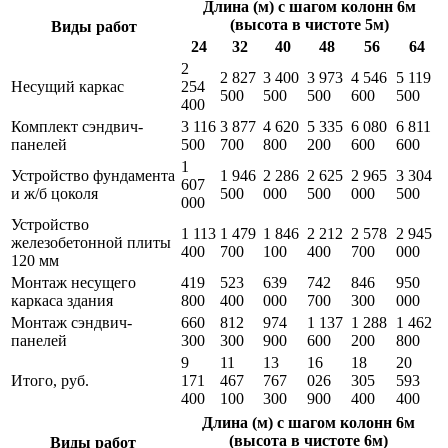
Длина (м) с шагом колонн 6м
(высота в чистоте 5м)
Виды работ
24
32
40
48
56
64
2
2 827
3 400
3 973
4 546
5 119
Несущий каркас
254
500
500
500
600
500
400
Комплект сэндвич-
3 116
3 877
4 620
5 335
6 080
6 811
панелей
500
700
800
200
600
600
1
Устройство фундамента
1 946
2 286
2 625
2 965
3 304
607
и ж/б цоколя
500
000
500
000
500
000
Устройство
1 113
1 479
1 846
2 212
2 578
2 945
железобетонной плиты
400
700
100
400
700
000
120 мм
Монтаж несущего
419
523
639
742
846
950
каркаса здания
800
400
000
700
300
000
Монтаж сэндвич-
660
812
974
1 137
1 288
1 462
панелей
300
300
900
600
200
800
9
11
13
16
18
20
Итого, руб.
171
467
767
026
305
593
400
100
300
900
400
400
Длина (м) с шагом колонн 6м
(высота в чистоте 6м)
Виды работ