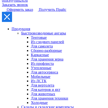
office@fsm24.ru
Заказать звонок
Оформить заказ
Получить Прайс
Продукция
Быстровозводимые ангары
Тентовые
Из сэндвич панелей
Для самолета
Сборно-разборные
Каркасные
Для хранения зерна
Из профлиста
Утепленные
Для автосервиса
Мобильные
Из ЛСТК
Для вертолета
Для катеров и яхт
Для животных
Для хранения техники
Холодные
Склады и складские комплексы