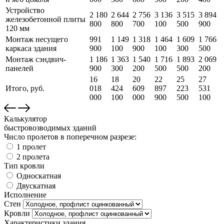
Устройство
2 180
2 644
2 756
3 136
3 515
3 894
железобетонной плиты
800
800
700
100
500
900
120 мм
Монтаж несущего
991
1 149
1 318
1 464
1 609
1 766
каркаса здания
900
100
900
100
300
500
Монтаж сэндвич-
1 186
1 363
1 540
1 716
1 893
2 069
панелей
900
300
200
500
500
200
16
18
20
22
25
27
Итого, руб.
018
424
609
897
223
531
000
100
000
900
500
100
Калькулятор
быстровозводимых зданий
Число пролетов в поперечном разрезе:
1 пролет
2 пролета
Тип кровли
Односкатная
Двускатная
Исполнение
Стен
Кровли
Характеристики здания