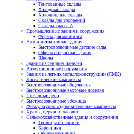
Тентованные склады
Холодные склады
Холодильные склады
Склады для удобрений
Склады класса А
Промышленные здания и сооружения
Фермы для майнинга
Административные здания
Быстровозводимые детские сады
Офисы и офисные здания
Школы
Здания из сэндвич панелей
Воздухоопорные сооружения
Здания из легких металлоконструкций (ЛМК)
Логистические комплексы
Быстровозводимые общежития
Быстровозводимые вахтовые поселки
Пожарные депо
Быстровозводимые убежища
Физкультурно-оздоровительные комплексы
Храмы, церкви и часовни
Сельскохозяйственные здания и сооружения
Теплицы и парники
Коровники
Овощехранилища