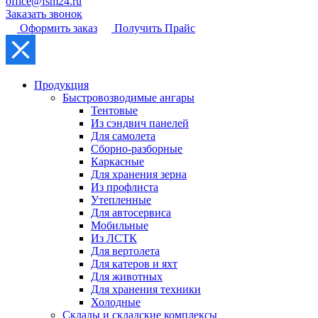
office@fsm24.ru
Заказать звонок
Оформить заказ
Получить Прайс
Продукция
Быстровозводимые ангары
Тентовые
Из сэндвич панелей
Для самолета
Сборно-разборные
Каркасные
Для хранения зерна
Из профлиста
Утепленные
Для автосервиса
Мобильные
Из ЛСТК
Для вертолета
Для катеров и яхт
Для животных
Для хранения техники
Холодные
Склады и складские комплексы