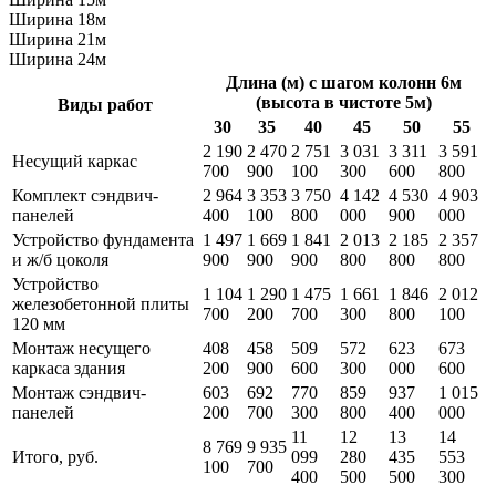
Ширина 18м
Ширина 21м
Ширина 24м
Длина (м) с шагом колонн 6м
(высота в чистоте 5м)
Виды работ
30
35
40
45
50
55
2 190
2 470
2 751
3 031
3 311
3 591
Несущий каркас
700
900
100
300
600
800
Комплект сэндвич-
2 964
3 353
3 750
4 142
4 530
4 903
панелей
400
100
800
000
900
000
Устройство фундамента
1 497
1 669
1 841
2 013
2 185
2 357
и ж/б цоколя
900
900
900
800
800
800
Устройство
1 104
1 290
1 475
1 661
1 846
2 012
железобетонной плиты
700
200
700
300
800
100
120 мм
Монтаж несущего
408
458
509
572
623
673
каркаса здания
200
900
600
300
000
600
Монтаж сэндвич-
603
692
770
859
937
1 015
панелей
200
700
300
800
400
000
11
12
13
14
8 769
9 935
Итого, руб.
099
280
435
553
100
700
400
500
500
300