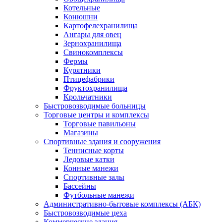
Котельные
Конюшни
Картофелехранилища
Ангары для овец
Зернохранилища
Свинокомплексы
Фермы
Курятники
Птицефабрики
Фруктохранилища
Крольчатники
Быстровозводимые больницы
Торговые центры и комплексы
Торговые павильоны
Магазины
Спортивные здания и сооружения
Теннисные корты
Ледовые катки
Конные манежи
Спортивные залы
Бассейны
Футбольные манежи
Административно-бытовые комплексы (АБК)
Быстровозводимые цеха
Коммерческие здания