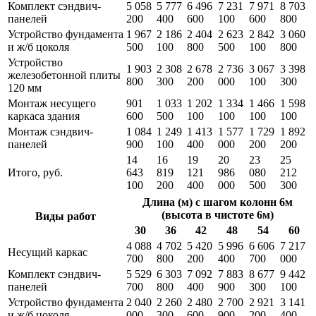
Комплект сэндвич-
5 058
5 777
6 496
7 231
7 971
8 703
панелей
200
400
600
100
600
800
Устройство фундамента
1 967
2 186
2 404
2 623
2 842
3 060
и ж/б цоколя
500
100
800
500
100
800
Устройство
1 903
2 308
2 678
2 736
3 067
3 398
железобетонной плиты
800
300
200
000
100
300
120 мм
Монтаж несущего
901
1 033
1 202
1 334
1 466
1 598
каркаса здания
600
500
100
100
100
100
Монтаж сэндвич-
1 084
1 249
1 413
1 577
1 729
1 892
панелей
900
100
400
000
200
200
14
16
19
20
23
25
Итого, руб.
643
819
121
986
080
212
100
200
400
000
500
300
Длина (м) с шагом колонн 6м
(высота в чистоте 6м)
Виды работ
30
36
42
48
54
60
4 088
4 702
5 420
5 996
6 606
7 217
Несущий каркас
700
800
200
400
700
000
Комплект сэндвич-
5 529
6 303
7 092
7 883
8 677
9 442
панелей
700
800
400
900
300
100
Устройство фундамента
2 040
2 260
2 480
2 700
2 921
3 141
и ж/б цоколя
000
300
600
900
200
400