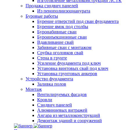
Изготовление металлоконструкций ЛСТК
Продажа сэндвич панелей
Из пенополиизоцианурата
Буровые работы
Бурение отверстий под сваи фундамента
Бурение ямок под столбы
Буронабивные сваи
Буроинъекционные сваи
Вдавливание свай
Забивные сваи с монтажом
Срубка оголовков свай
Стена в грунте
Усиление фундамента под ключ
Установка винтовых свай под ключ
Установка грунтовых анкеров
Устройство фундамента
Заливка полов
Монтаж
Вентилируемых фасадов
Кровли
Сэндвич панелей
Алюминиевых витражей
Ангара из металлоконструкций
Демонтаж зданий и сооружений