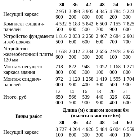
30
36
42
48
54
60
2 951
3 393
3 905
4 345
4 784
5 223
Несущий каркас
600
200
800
000
200
300
Комплект сэндвич-
4 532
5 183
5 842
6 500
7 155
7 825
панелей
500
900
500
700
900
600
Устройство фундамента
1 816
2 033
2 250
2 467
2 684
2 901
и ж/б цоколя
500
600
600
600
700
700
Устройство
1 658
2 012
2 334
2 656
2 978
2 965
железобетонной плиты
600
300
300
200
100
300
120 мм
Монтаж несущего
718
822
948
1 052
1 168
1 271
каркаса здания
800
600
300
100
000
800
Монтаж сэндвич-
972
1 120
1 258
1 419
1 555
1 704
панелей
000
900
400
300
500
900
12
14
16
18
20
21
Итого, руб.
650
566
539
440
326
892
000
500
900
900
400
600
Длина (м) с шагом колонн 6м
(высота в чистоте 6м)
Виды работ
30
36
42
48
54
60
3 727
4 264
4 926
5 484
6 004
6 559
Несущий каркас
100
800
300
300
400
100