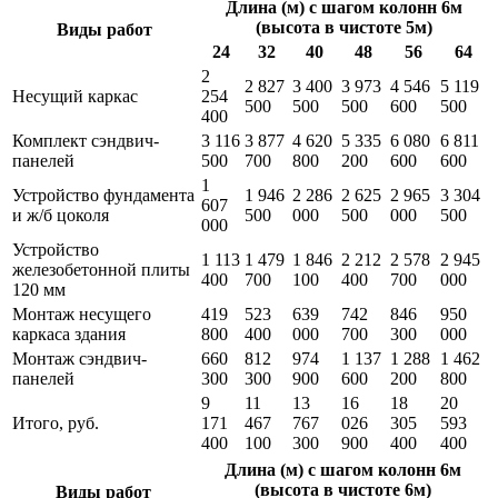
Длина (м) с шагом колонн 6м
(высота в чистоте 5м)
Виды работ
24
32
40
48
56
64
2
2 827
3 400
3 973
4 546
5 119
Несущий каркас
254
500
500
500
600
500
400
Комплект сэндвич-
3 116
3 877
4 620
5 335
6 080
6 811
панелей
500
700
800
200
600
600
1
Устройство фундамента
1 946
2 286
2 625
2 965
3 304
607
и ж/б цоколя
500
000
500
000
500
000
Устройство
1 113
1 479
1 846
2 212
2 578
2 945
железобетонной плиты
400
700
100
400
700
000
120 мм
Монтаж несущего
419
523
639
742
846
950
каркаса здания
800
400
000
700
300
000
Монтаж сэндвич-
660
812
974
1 137
1 288
1 462
панелей
300
300
900
600
200
800
9
11
13
16
18
20
Итого, руб.
171
467
767
026
305
593
400
100
300
900
400
400
Длина (м) с шагом колонн 6м
(высота в чистоте 6м)
Виды работ