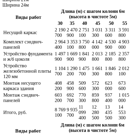
Ширина 24м
Длина (м) с шагом колонн 6м
(высота в чистоте 5м)
Виды работ
30
35
40
45
50
55
2 190
2 470
2 751
3 031
3 311
3 591
Несущий каркас
700
900
100
300
600
800
Комплект сэндвич-
2 964
3 353
3 750
4 142
4 530
4 903
панелей
400
100
800
000
900
000
Устройство фундамента
1 497
1 669
1 841
2 013
2 185
2 357
и ж/б цоколя
900
900
900
800
800
800
Устройство
1 104
1 290
1 475
1 661
1 846
2 012
железобетонной плиты
700
200
700
300
800
100
120 мм
Монтаж несущего
408
458
509
572
623
673
каркаса здания
200
900
600
300
000
600
Монтаж сэндвич-
603
692
770
859
937
1 015
панелей
200
700
300
800
400
000
11
12
13
14
8 769
9 935
Итого, руб.
099
280
435
553
100
700
400
500
500
300
Длина (м) с шагом колонн 6м
(высота в чистоте 5м)
Виды работ