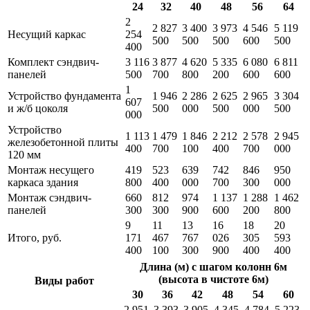
24
32
40
48
56
64
2
2 827
3 400
3 973
4 546
5 119
Несущий каркас
254
500
500
500
600
500
400
Комплект сэндвич-
3 116
3 877
4 620
5 335
6 080
6 811
панелей
500
700
800
200
600
600
1
Устройство фундамента
1 946
2 286
2 625
2 965
3 304
607
и ж/б цоколя
500
000
500
000
500
000
Устройство
1 113
1 479
1 846
2 212
2 578
2 945
железобетонной плиты
400
700
100
400
700
000
120 мм
Монтаж несущего
419
523
639
742
846
950
каркаса здания
800
400
000
700
300
000
Монтаж сэндвич-
660
812
974
1 137
1 288
1 462
панелей
300
300
900
600
200
800
9
11
13
16
18
20
Итого, руб.
171
467
767
026
305
593
400
100
300
900
400
400
Длина (м) с шагом колонн 6м
(высота в чистоте 6м)
Виды работ
30
36
42
48
54
60
2 951
3 393
3 905
4 345
4 784
5 223