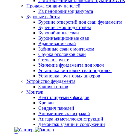
Изготовление металлоконструкций ЛСТК
Продажа сэндвич панелей
Из пенополиизоцианурата
Буровые работы
Бурение отверстий под сваи фундамента
Бурение ямок под столбы
Буронабивные сваи
Буроинъекционные сваи
Вдавливание свай
Забивные сваи с монтажом
Срубка оголовков свай
Стена в грунте
Усиление фундамента под ключ
Установка винтовых свай под ключ
Установка грунтовых анкеров
Устройство фундамента
Заливка полов
Монтаж
Вентилируемых фасадов
Кровли
Сэндвич панелей
Алюминиевых витражей
Ангара из металлоконструкций
Демонтаж зданий и сооружений