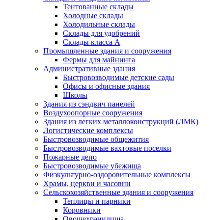
Тентованные склады
Холодные склады
Холодильные склады
Склады для удобрений
Склады класса А
Промышленные здания и сооружения
Фермы для майнинга
Административные здания
Быстровозводимые детские сады
Офисы и офисные здания
Школы
Здания из сэндвич панелей
Воздухоопорные сооружения
Здания из легких металлоконструкций (ЛМК)
Логистические комплексы
Быстровозводимые общежития
Быстровозводимые вахтовые поселки
Пожарные депо
Быстровозводимые убежища
Физкультурно-оздоровительные комплексы
Храмы, церкви и часовни
Сельскохозяйственные здания и сооружения
Теплицы и парники
Коровники
Овощехранилища