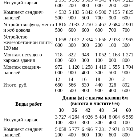
Несущий каркас
600
200
800
000
200
300
Комплект сэндвич-
4 532
5 183
5 842
6 500
7 155
7 825
панелей
500
900
500
700
900
600
Устройство фундамента
1 816
2 033
2 250
2 467
2 684
2 901
и ж/б цоколя
500
600
600
600
700
700
Устройство
1 658
2 012
2 334
2 656
2 978
2 965
железобетонной плиты
600
300
300
200
100
300
120 мм
Монтаж несущего
718
822
948
1 052
1 168
1 271
каркаса здания
800
600
300
100
000
800
Монтаж сэндвич-
972
1 120
1 258
1 419
1 555
1 704
панелей
000
900
400
300
500
900
12
14
16
18
20
21
Итого, руб.
650
566
539
440
326
892
000
500
900
900
400
600
Длина (м) с шагом колонн 6м
(высота в чистоте 6м)
Виды работ
30
36
42
48
54
60
3 727
4 264
4 926
5 484
6 004
6 559
Несущий каркас
100
800
300
300
400
100
Комплект сэндвич-
5 058
5 777
6 496
7 231
7 971
8 703
панелей
200
400
600
100
600
800