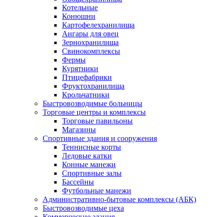
Котельные
Конюшни
Картофелехранилища
Ангары для овец
Зернохранилища
Свинокомплексы
Фермы
Курятники
Птицефабрики
Фруктохранилища
Крольчатники
Быстровозводимые больницы
Торговые центры и комплексы
Торговые павильоны
Магазины
Спортивные здания и сооружения
Теннисные корты
Ледовые катки
Конные манежи
Спортивные залы
Бассейны
Футбольные манежи
Административно-бытовые комплексы (АБК)
Быстровозводимые цеха
Коммерческие здания