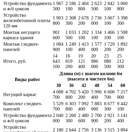
Устройство фундамента
1 967
2 186
2 404
2 623
2 842
3 060
и ж/б цоколя
500
100
800
500
100
800
Устройство
1 903
2 308
2 678
2 736
3 067
3 398
железобетонной плиты
800
300
200
000
100
300
120 мм
Монтаж несущего
901
1 033
1 202
1 334
1 466
1 598
каркаса здания
600
500
100
100
100
100
Монтаж сэндвич-
1 084
1 249
1 413
1 577
1 729
1 892
панелей
900
100
400
000
200
200
14
16
19
20
23
25
Итого, руб.
643
819
121
986
080
212
100
200
400
000
500
300
Длина (м) с шагом колонн 6м
(высота в чистоте 6м)
Виды работ
30
36
42
48
54
60
4 088
4 702
5 420
5 996
6 606
7 217
Несущий каркас
700
800
200
400
700
000
Комплект сэндвич-
5 529
6 303
7 092
7 883
8 677
9 442
панелей
700
800
400
900
300
100
Устройство фундамента
2 040
2 260
2 480
2 700
2 921
3 141
и ж/б цоколя
000
300
600
900
200
400
Устройство
2 180
2 644
2 756
3 136
3 515
3 894