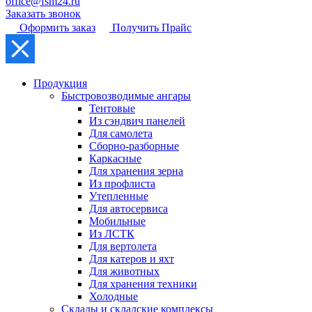
office@fsm24.ru
Заказать звонок
Оформить заказ
Получить Прайс
Продукция
Быстровозводимые ангары
Тентовые
Из сэндвич панелей
Для самолета
Сборно-разборные
Каркасные
Для хранения зерна
Из профлиста
Утепленные
Для автосервиса
Мобильные
Из ЛСТК
Для вертолета
Для катеров и яхт
Для животных
Для хранения техники
Холодные
Склады и складские комплексы