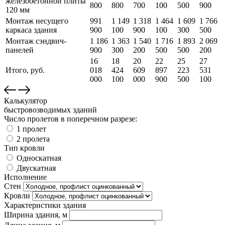
железобетонной плиты
800
800
700
100
500
900
120 мм
Монтаж несущего
991
1 149
1 318
1 464
1 609
1 766
каркаса здания
900
100
900
100
300
500
Монтаж сэндвич-
1 186
1 363
1 540
1 716
1 893
2 069
панелей
900
300
200
500
500
200
16
18
20
22
25
27
Итого, руб.
018
424
609
897
223
531
000
100
000
900
500
100
Калькулятор
быстровозводимых зданий
Число пролетов в поперечном разрезе:
1 пролет
2 пролета
Тип кровли
Односкатная
Двускатная
Исполнение
Стен
Кровли
Характеристики здания
Ширина здания, м