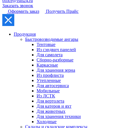
office@fsm24.ru
Заказать звонок
Оформить заказ
Получить Прайс
Продукция
Быстровозводимые ангары
Тентовые
Из сэндвич панелей
Для самолета
Сборно-разборные
Каркасные
Для хранения зерна
Из профлиста
Утепленные
Для автосервиса
Мобильные
Из ЛСТК
Для вертолета
Для катеров и яхт
Для животных
Для хранения техники
Холодные
Склады и складские комплексы