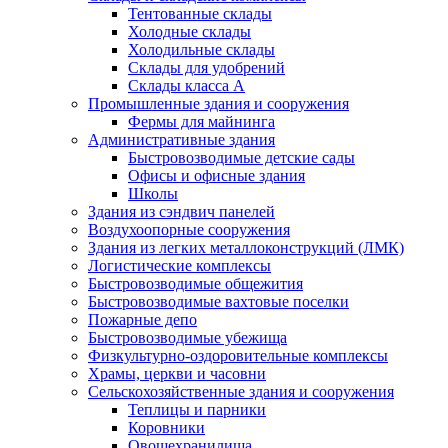
Тентованные склады
Холодные склады
Холодильные склады
Склады для удобрений
Склады класса А
Промышленные здания и сооружения
Фермы для майнинга
Административные здания
Быстровозводимые детские сады
Офисы и офисные здания
Школы
Здания из сэндвич панелей
Воздухоопорные сооружения
Здания из легких металлоконструкций (ЛМК)
Логистические комплексы
Быстровозводимые общежития
Быстровозводимые вахтовые поселки
Пожарные депо
Быстровозводимые убежища
Физкультурно-оздоровительные комплексы
Храмы, церкви и часовни
Сельскохозяйственные здания и сооружения
Теплицы и парники
Коровники
Овощехранилища