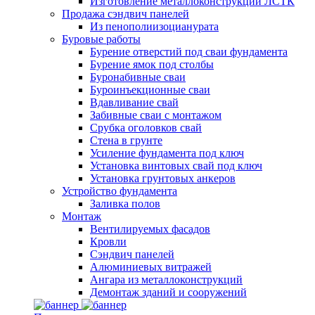
Изготовление металлоконструкций ЛСТК
Продажа сэндвич панелей
Из пенополиизоцианурата
Буровые работы
Бурение отверстий под сваи фундамента
Бурение ямок под столбы
Буронабивные сваи
Буроинъекционные сваи
Вдавливание свай
Забивные сваи с монтажом
Срубка оголовков свай
Стена в грунте
Усиление фундамента под ключ
Установка винтовых свай под ключ
Установка грунтовых анкеров
Устройство фундамента
Заливка полов
Монтаж
Вентилируемых фасадов
Кровли
Сэндвич панелей
Алюминиевых витражей
Ангара из металлоконструкций
Демонтаж зданий и сооружений