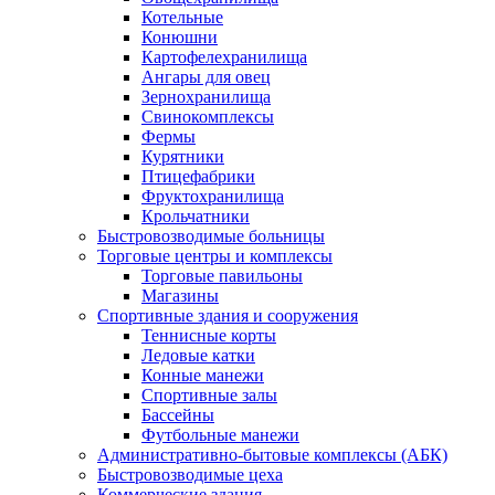
Котельные
Конюшни
Картофелехранилища
Ангары для овец
Зернохранилища
Свинокомплексы
Фермы
Курятники
Птицефабрики
Фруктохранилища
Крольчатники
Быстровозводимые больницы
Торговые центры и комплексы
Торговые павильоны
Магазины
Спортивные здания и сооружения
Теннисные корты
Ледовые катки
Конные манежи
Спортивные залы
Бассейны
Футбольные манежи
Административно-бытовые комплексы (АБК)
Быстровозводимые цеха
Коммерческие здания