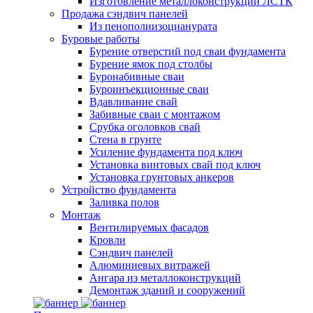
Изготовление металлоконструкций ЛСТК
Продажа сэндвич панелей
Из пенополиизоцианурата
Буровые работы
Бурение отверстий под сваи фундамента
Бурение ямок под столбы
Буронабивные сваи
Буроинъекционные сваи
Вдавливание свай
Забивные сваи с монтажом
Срубка оголовков свай
Стена в грунте
Усиление фундамента под ключ
Установка винтовых свай под ключ
Установка грунтовых анкеров
Устройство фундамента
Заливка полов
Монтаж
Вентилируемых фасадов
Кровли
Сэндвич панелей
Алюминиевых витражей
Ангара из металлоконструкций
Демонтаж зданий и сооружений