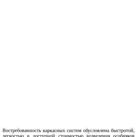
Востребованность каркасных систем обусловлена быстротой,
легкостью и доступной стоимостью возведения особняков