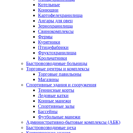
Котельные
Конюшни
Картофелехранилища
Ангары для овец
Зернохранилища
Свинокомплексы
Фермы
Курятники
Птицефабрики
Фруктохранилища
Крольчатники
Быстровозводимые больницы
Торговые центры и комплексы
Торговые павильоны
Магазины
Спортивные здания и сооружения
Теннисные корты
Ледовые катки
Конные манежи
Спортивные залы
Бассейны
Футбольные манежи
Административно-бытовые комплексы (АБК)
Быстровозводимые цеха
Коммерческие здания