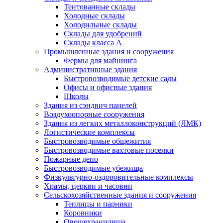
Тентованные склады
Холодные склады
Холодильные склады
Склады для удобрений
Склады класса А
Промышленные здания и сооружения
Фермы для майнинга
Административные здания
Быстровозводимые детские сады
Офисы и офисные здания
Школы
Здания из сэндвич панелей
Воздухоопорные сооружения
Здания из легких металлоконструкций (ЛМК)
Логистические комплексы
Быстровозводимые общежития
Быстровозводимые вахтовые поселки
Пожарные депо
Быстровозводимые убежища
Физкультурно-оздоровительные комплексы
Храмы, церкви и часовни
Сельскохозяйственные здания и сооружения
Теплицы и парники
Коровники
Овощехранилища