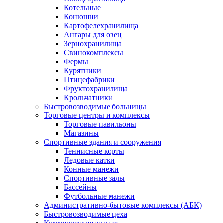
Котельные
Конюшни
Картофелехранилища
Ангары для овец
Зернохранилища
Свинокомплексы
Фермы
Курятники
Птицефабрики
Фруктохранилища
Крольчатники
Быстровозводимые больницы
Торговые центры и комплексы
Торговые павильоны
Магазины
Спортивные здания и сооружения
Теннисные корты
Ледовые катки
Конные манежи
Спортивные залы
Бассейны
Футбольные манежи
Административно-бытовые комплексы (АБК)
Быстровозводимые цеха
Коммерческие здания