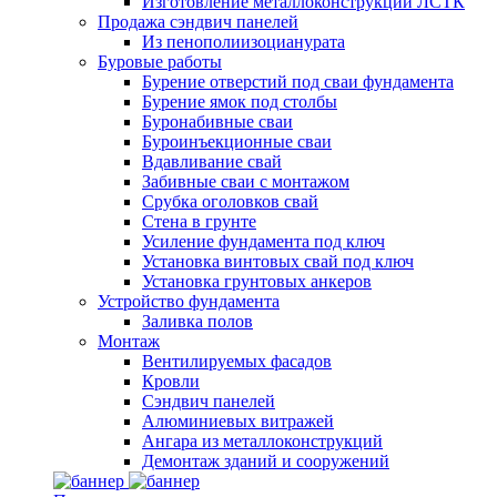
Изготовление металлоконструкций ЛСТК
Продажа сэндвич панелей
Из пенополиизоцианурата
Буровые работы
Бурение отверстий под сваи фундамента
Бурение ямок под столбы
Буронабивные сваи
Буроинъекционные сваи
Вдавливание свай
Забивные сваи с монтажом
Срубка оголовков свай
Стена в грунте
Усиление фундамента под ключ
Установка винтовых свай под ключ
Установка грунтовых анкеров
Устройство фундамента
Заливка полов
Монтаж
Вентилируемых фасадов
Кровли
Сэндвич панелей
Алюминиевых витражей
Ангара из металлоконструкций
Демонтаж зданий и сооружений