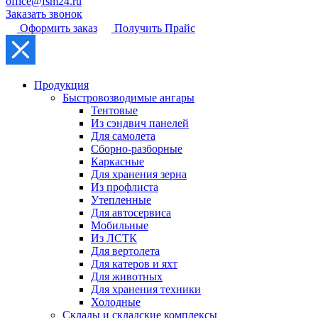
office@fsm24.ru
Заказать звонок
Оформить заказ
Получить Прайс
Продукция
Быстровозводимые ангары
Тентовые
Из сэндвич панелей
Для самолета
Сборно-разборные
Каркасные
Для хранения зерна
Из профлиста
Утепленные
Для автосервиса
Мобильные
Из ЛСТК
Для вертолета
Для катеров и яхт
Для животных
Для хранения техники
Холодные
Склады и складские комплексы