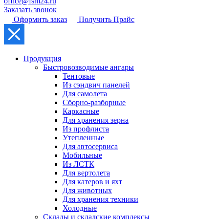
office@fsm24.ru
Заказать звонок
Оформить заказ
Получить Прайс
Продукция
Быстровозводимые ангары
Тентовые
Из сэндвич панелей
Для самолета
Сборно-разборные
Каркасные
Для хранения зерна
Из профлиста
Утепленные
Для автосервиса
Мобильные
Из ЛСТК
Для вертолета
Для катеров и яхт
Для животных
Для хранения техники
Холодные
Склады и складские комплексы