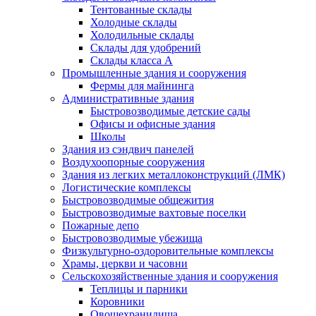
Тентованные склады
Холодные склады
Холодильные склады
Склады для удобрений
Склады класса А
Промышленные здания и сооружения
Фермы для майнинга
Административные здания
Быстровозводимые детские сады
Офисы и офисные здания
Школы
Здания из сэндвич панелей
Воздухоопорные сооружения
Здания из легких металлоконструкций (ЛМК)
Логистические комплексы
Быстровозводимые общежития
Быстровозводимые вахтовые поселки
Пожарные депо
Быстровозводимые убежища
Физкультурно-оздоровительные комплексы
Храмы, церкви и часовни
Сельскохозяйственные здания и сооружения
Теплицы и парники
Коровники
Овощехранилища