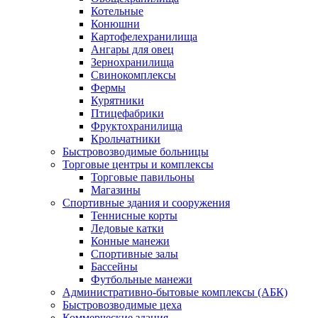
Котельные
Конюшни
Картофелехранилища
Ангары для овец
Зернохранилища
Свинокомплексы
Фермы
Курятники
Птицефабрики
Фруктохранилища
Крольчатники
Быстровозводимые больницы
Торговые центры и комплексы
Торговые павильоны
Магазины
Спортивные здания и сооружения
Теннисные корты
Ледовые катки
Конные манежи
Спортивные залы
Бассейны
Футбольные манежи
Административно-бытовые комплексы (АБК)
Быстровозводимые цеха
Коммерческие здания