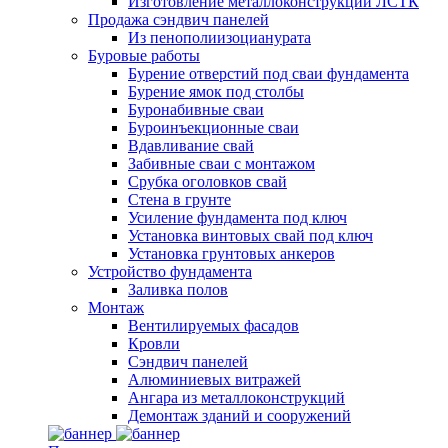
Изготовление металлоконструкций ЛСТК
Продажа сэндвич панелей
Из пенополиизоцианурата
Буровые работы
Бурение отверстий под сваи фундамента
Бурение ямок под столбы
Буронабивные сваи
Буроинъекционные сваи
Вдавливание свай
Забивные сваи с монтажом
Срубка оголовков свай
Стена в грунте
Усиление фундамента под ключ
Установка винтовых свай под ключ
Установка грунтовых анкеров
Устройство фундамента
Заливка полов
Монтаж
Вентилируемых фасадов
Кровли
Сэндвич панелей
Алюминиевых витражей
Ангара из металлоконструкций
Демонтаж зданий и сооружений