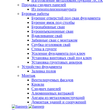
Изготовление металлоконструкций ЛСТК
Продажа сэндвич панелей
Из пенополиизоцианурата
Буровые работы
Бурение отверстий под сваи фундамента
Бурение ямок под столбы
Буронабивные сваи
Буроинъекционные сваи
Вдавливание свай
Забивные сваи с монтажом
Срубка оголовков свай
Стена в грунте
Усиление фундамента под ключ
Установка винтовых свай под ключ
Установка грунтовых анкеров
Устройство фундамента
Заливка полов
Монтаж
Вентилируемых фасадов
Кровли
Сэндвич панелей
Алюминиевых витражей
Ангара из металлоконструкций
Демонтаж зданий и сооружений