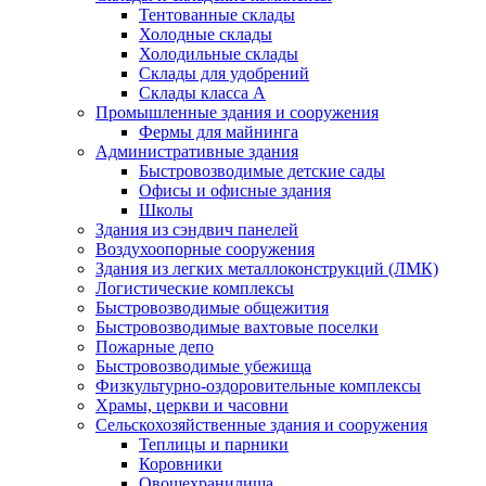
Тентованные склады
Холодные склады
Холодильные склады
Склады для удобрений
Склады класса А
Промышленные здания и сооружения
Фермы для майнинга
Административные здания
Быстровозводимые детские сады
Офисы и офисные здания
Школы
Здания из сэндвич панелей
Воздухоопорные сооружения
Здания из легких металлоконструкций (ЛМК)
Логистические комплексы
Быстровозводимые общежития
Быстровозводимые вахтовые поселки
Пожарные депо
Быстровозводимые убежища
Физкультурно-оздоровительные комплексы
Храмы, церкви и часовни
Сельскохозяйственные здания и сооружения
Теплицы и парники
Коровники
Овощехранилища