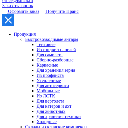
office@fsm24.ru
Заказать звонок
Оформить заказ
Получить Прайс
Продукция
Быстровозводимые ангары
Тентовые
Из сэндвич панелей
Для самолета
Сборно-разборные
Каркасные
Для хранения зерна
Из профлиста
Утепленные
Для автосервиса
Мобильные
Из ЛСТК
Для вертолета
Для катеров и яхт
Для животных
Для хранения техники
Холодные
Склады и складские комплексы