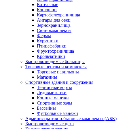
Котельные
Конюшни
Картофелехранилища
Ангары для овец
Зернохранилища
Свинокомплексы
Фермы
Курятники
Птицефабрики
Фруктохранилища
Крольчатники
Быстровозводимые больницы
Торговые центры и комплексы
Торговые павильоны
Магазины
Спортивные здания и сооружения
Теннисные корты
Ледовые катки
Конные манежи
Спортивные залы
Бассейны
Футбольные манежи
Административно-бытовые комплексы (АБК)
Быстровозводимые цеха
Коммерческие здания