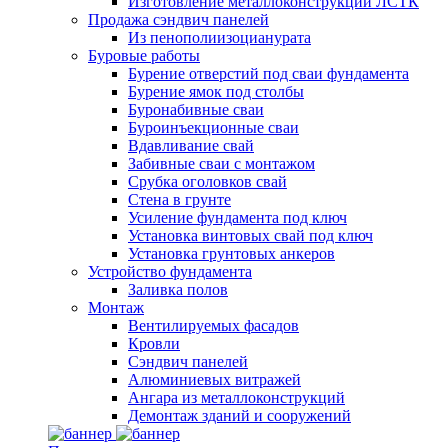
Изготовление металлоконструкций ЛСТК
Продажа сэндвич панелей
Из пенополиизоцианурата
Буровые работы
Бурение отверстий под сваи фундамента
Бурение ямок под столбы
Буронабивные сваи
Буроинъекционные сваи
Вдавливание свай
Забивные сваи с монтажом
Срубка оголовков свай
Стена в грунте
Усиление фундамента под ключ
Установка винтовых свай под ключ
Установка грунтовых анкеров
Устройство фундамента
Заливка полов
Монтаж
Вентилируемых фасадов
Кровли
Сэндвич панелей
Алюминиевых витражей
Ангара из металлоконструкций
Демонтаж зданий и сооружений