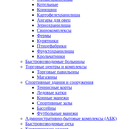
Котельные
Конюшни
Картофелехранилища
Ангары для овец
Зернохранилища
Свинокомплексы
Фермы
Курятники
Птицефабрики
Фруктохранилища
Крольчатники
Быстровозводимые больницы
Торговые центры и комплексы
Торговые павильоны
Магазины
Спортивные здания и сооружения
Теннисные корты
Ледовые катки
Конные манежи
Спортивные залы
Бассейны
Футбольные манежи
Административно-бытовые комплексы (АБК)
Быстровозводимые цеха
Коммерческие здания