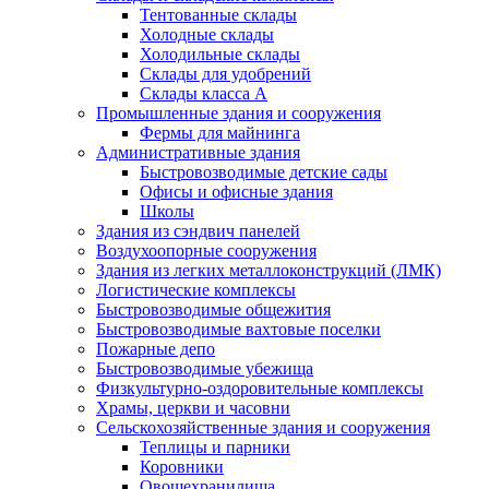
Тентованные склады
Холодные склады
Холодильные склады
Склады для удобрений
Склады класса А
Промышленные здания и сооружения
Фермы для майнинга
Административные здания
Быстровозводимые детские сады
Офисы и офисные здания
Школы
Здания из сэндвич панелей
Воздухоопорные сооружения
Здания из легких металлоконструкций (ЛМК)
Логистические комплексы
Быстровозводимые общежития
Быстровозводимые вахтовые поселки
Пожарные депо
Быстровозводимые убежища
Физкультурно-оздоровительные комплексы
Храмы, церкви и часовни
Сельскохозяйственные здания и сооружения
Теплицы и парники
Коровники
Овощехранилища