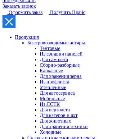
office@fsm24.ru
Заказать звонок
Оформить заказ
Получить Прайс
Продукция
Быстровозводимые ангары
Тентовые
Из сэндвич панелей
Для самолета
Сборно-разборные
Каркасные
Для хранения зерна
Из профлиста
Утепленные
Для автосервиса
Мобильные
Из ЛСТК
Для вертолета
Для катеров и яхт
Для животных
Для хранения техники
Холодные
Склады и складские комплексы