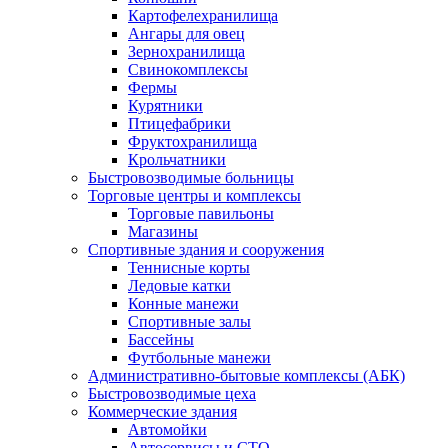
Картофелехранилища
Ангары для овец
Зернохранилища
Свинокомплексы
Фермы
Курятники
Птицефабрики
Фруктохранилища
Крольчатники
Быстровозводимые больницы
Торговые центры и комплексы
Торговые павильоны
Магазины
Спортивные здания и сооружения
Теннисные корты
Ледовые катки
Конные манежи
Спортивные залы
Бассейны
Футбольные манежи
Административно-бытовые комплексы (АБК)
Быстровозводимые цеха
Коммерческие здания
Автомойки
Автосервисы и СТО