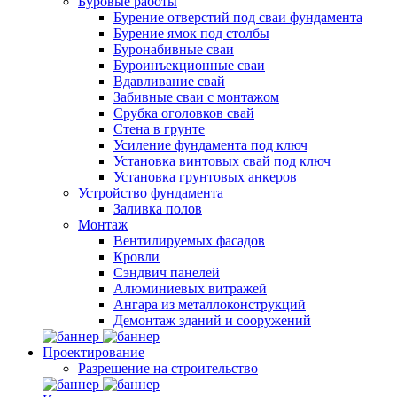
Буровые работы
Бурение отверстий под сваи фундамента
Бурение ямок под столбы
Буронабивные сваи
Буроинъекционные сваи
Вдавливание свай
Забивные сваи с монтажом
Срубка оголовков свай
Стена в грунте
Усиление фундамента под ключ
Установка винтовых свай под ключ
Установка грунтовых анкеров
Устройство фундамента
Заливка полов
Монтаж
Вентилируемых фасадов
Кровли
Сэндвич панелей
Алюминиевых витражей
Ангара из металлоконструкций
Демонтаж зданий и сооружений
Проектирование
Разрешение на строительство