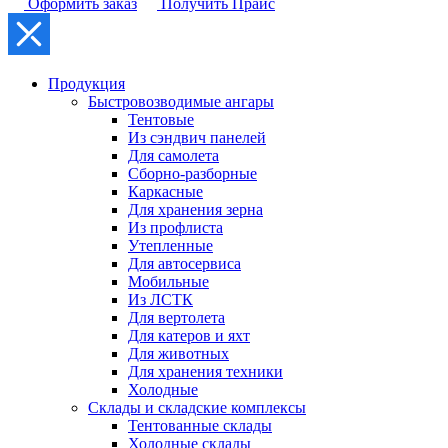
Оформить заказ
Получить Прайс
Продукция
Быстровозводимые ангары
Тентовые
Из сэндвич панелей
Для самолета
Сборно-разборные
Каркасные
Для хранения зерна
Из профлиста
Утепленные
Для автосервиса
Мобильные
Из ЛСТК
Для вертолета
Для катеров и яхт
Для животных
Для хранения техники
Холодные
Склады и складские комплексы
Тентованные склады
Холодные склады