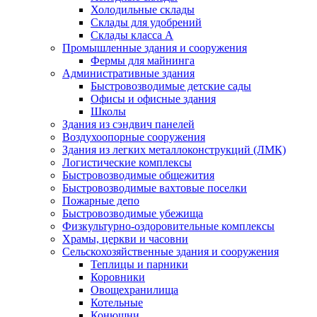
Холодильные склады
Склады для удобрений
Склады класса А
Промышленные здания и сооружения
Фермы для майнинга
Административные здания
Быстровозводимые детские сады
Офисы и офисные здания
Школы
Здания из сэндвич панелей
Воздухоопорные сооружения
Здания из легких металлоконструкций (ЛМК)
Логистические комплексы
Быстровозводимые общежития
Быстровозводимые вахтовые поселки
Пожарные депо
Быстровозводимые убежища
Физкультурно-оздоровительные комплексы
Храмы, церкви и часовни
Сельскохозяйственные здания и сооружения
Теплицы и парники
Коровники
Овощехранилища
Котельные
Конюшни